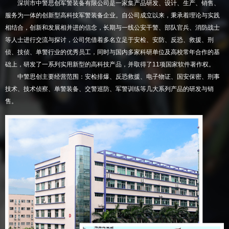
深圳市中警思创军警装备有限公司是一家集产品研发、设计、生产、销售、
服务为一体的创新型高科技军警装备企业。自公司成立以来，秉承着理论与实践
相结合，创新和发展相并进的信念，长期与一线公安干警、部队官兵、消防战士
等人士进行交流与探讨，公司凭借着多名立足于安检、安防、反恐、救援、刑
侦、技侦、单警行业的优秀员工，同时与国内多家科研单位及高校常年合作的基
础上，研发了一系列实用新型的高科技产品，并取得了11项国家软件著作权。
中警思创主要经营范围：安检排爆、反恐救援、电子物证、国安保密、刑事
技术、技术侦察、单警装备、交警巡防、军警训练等几大系列产品的研发与销
售。