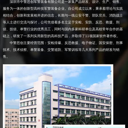
深圳市中警思创军警装备有限公司是一家集产品研发、设计、生产、销售、
服务为一体的创新型高科技军警装备企业。自公司成立以来，秉承着理论与实践
相结合，创新和发展相并进的信念，长期与一线公安干警、部队官兵、消防战士
等人士进行交流与探讨，公司凭借着多名立足于安检、安防、反恐、救援、刑
侦、技侦、单警行业的优秀员工，同时与国内多家科研单位及高校常年合作的基
础上，研发了一系列实用新型的高科技产品，并取得了11项国家软件著作权。
中警思创主要经营范围：安检排爆、反恐救援、电子物证、国安保密、刑事
技术、技术侦察、单警装备、交警巡防、军警训练等几大系列产品的研发与销
售。