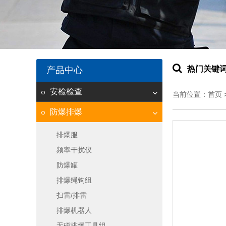
热门关键词
产品中心
安检检查
当前位置：
首页
防爆排爆
排爆服
频率干扰仪
防爆罐
排爆绳钩组
扫雷/排雷
排爆机器人
无磁排爆工具组