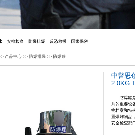
:
安检检查
防爆排爆
反恐救援
国家保密
>>
产品中心
>>
防爆排爆
>>
防爆罐
中警思创
2.0KG 
防爆罐是一
片的重要设
物档案和特
置爆炸物品
安全检查部