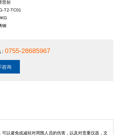
警思创
G-T2-TC01
0KG
锈钢
0755-28685967
线
：
即咨询
，可以避免或减轻对周围人员的伤害，以及对贵重仪器，文