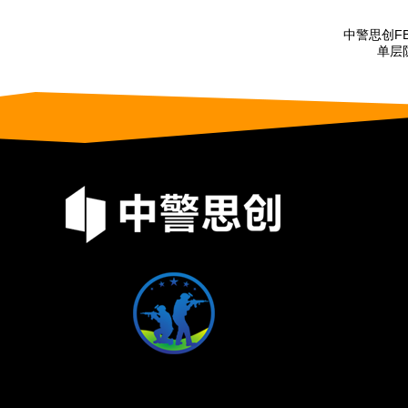
警思创FBG-T2-ZJ02型2.0KG
中警思创FBG-G1-ZJ04型1.5KG
不锈钢防爆罐
单层防爆罐生产厂家