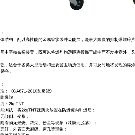
点：
罐体结构，配以高性能的金属管状缓冲吸能层，能最大限度的抑制爆炸碎
的居中平衡布袋装置，既可以将爆炸物远距离投掷于罐中而不发生意外，
性强，适合于各类大型活动和重要警卫场所使用。并可及时地将发现的爆
爆装备。
标：
准：《GA871-2010防爆罐》
式防爆罐
力：2kgTNT
性能测试：将2kgTNT裸药块放置在防爆罐内引爆后：
体无倾倒、变形；
内附着物无燃烧、浓烟、粉尘等现象（漆膜无脱落）；
体完好，外表面无裂缝、穿孔等现象；