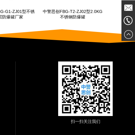
思创FBG-T2-ZJ02型2.0KG
中警思创FBG-G1-ZJ04型1.5KG
中
不锈钢防爆罐
单层防爆罐生产厂家
发送邮
150135
件
扫一扫关注我们