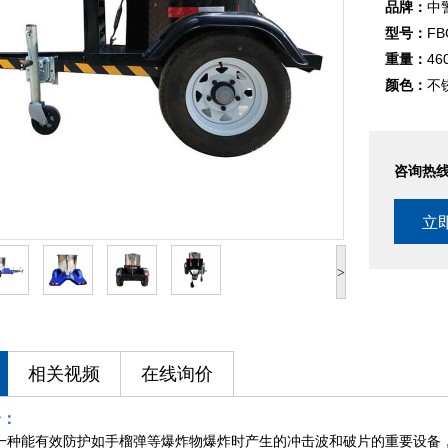
品牌：
中
型号：
FB
重量：
46
颜色：
不
咨询热
立
>
相关视频
在线询价
介：
一种能有效防护如手榴弹等爆炸物爆炸时产生的冲击波和破片的重要设备