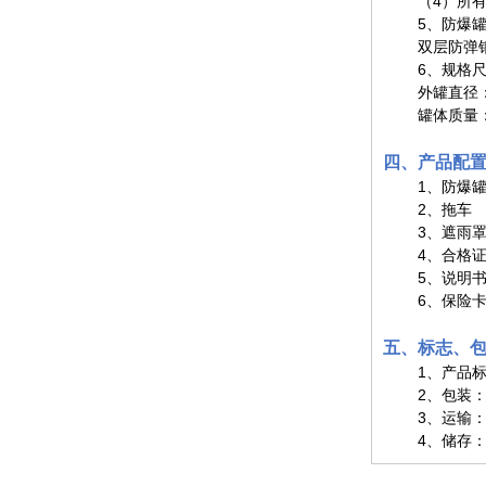
（4）所
5、防爆
双层防弹
6、规格
外罐直径：
罐体质量：
四、产品配
1、防爆
2、拖
3、遮雨
4、合格
5、说明
6、保险
五、标志、
1、产品
2、包装
3、运输
4、储存