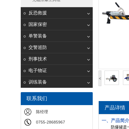
反恐救援
国家保密
单警装备
交警巡防
刑事技术
电子物证
<
训练装备
联系我们
产品详情
陈经理
一、产品简
0755-28685967
防爆罐是