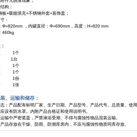
有附件无脱落现象；
罐结构：
钢板+吸能填充+不锈钢外套+装饰盖；
尺寸：
Φ=820mm ，内罐直径：Φ=690mm，高度：H=820 mm
460kg
置：
罐 1个
车 1台
罩 1个
证 1个
书 1份
卡 1张
包装、运输和储存：
标志：产品配有标明厂家、生产日期、产品型号、产品代号、总质量、使
：应设有防水罩。内附产品合格证和使用说明书。
：运输中严密遮盖，严禁淋浴受潮、不得与腐蚀性物品混装运输。
：产品存放在干燥、防雨、防潮库房内，不应与腐蚀性物质同库存放。