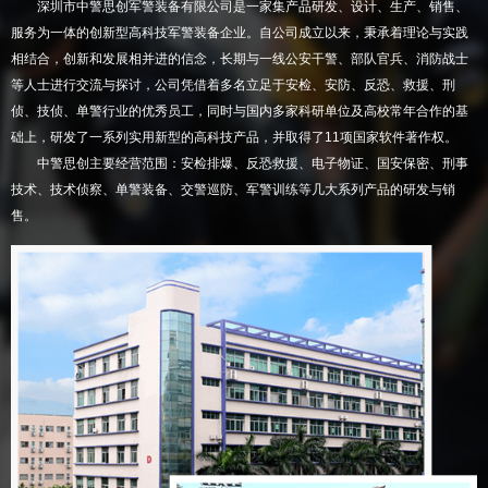
深圳市中警思创军警装备有限公司是一家集产品研发、设计、生产、销售、
服务为一体的创新型高科技军警装备企业。自公司成立以来，秉承着理论与实践
相结合，创新和发展相并进的信念，长期与一线公安干警、部队官兵、消防战士
等人士进行交流与探讨，公司凭借着多名立足于安检、安防、反恐、救援、刑
侦、技侦、单警行业的优秀员工，同时与国内多家科研单位及高校常年合作的基
础上，研发了一系列实用新型的高科技产品，并取得了11项国家软件著作权。
中警思创主要经营范围：安检排爆、反恐救援、电子物证、国安保密、刑事
技术、技术侦察、单警装备、交警巡防、军警训练等几大系列产品的研发与销
售。