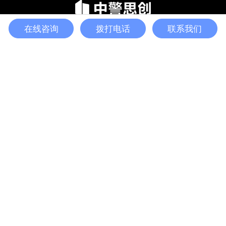
在线咨询
拨打电话
联系我们
TEL
E-mail
Inquiry
TOP
陈经理
0755-28685967
0755-28683673
15013555541
1990254019
hangkiy@zjsc.ltd
深圳市龙岗区龙城街道铭德大厦A座12层